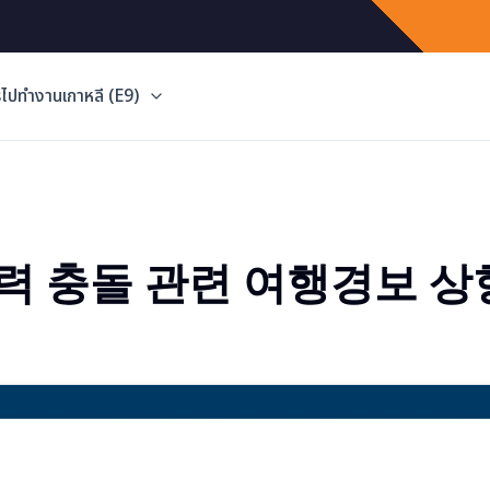
ไปทำงานเกาหลี (E9)
력 충돌 관련 여행경보 상